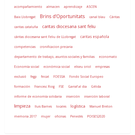
acompañamiento
almacen
aprendizaje
ASCEN
Brins d'Oportunitats
Baix Llobregat
canal blau
Cáritas
caritas diocesana sant feliu
caritas cataluña
caritas española
cáritas diocesana sant Feliu de LLobregat
competencias
cronificacion precaria
departamento de trabajo, asuntos sociales y familias
economato
Economía social
económica social
eliseu oriol
empresas
exclusió
fegp
feicat
FOESSA
Fondo Social Europeo
formación
Francesc Roig
FSE
Garraf al dia
Gèlida
informe de economía solidaria
inserción
inserción laboral
limpieza
logística
lluis Barnes
locales
Manuel Breton
memoria 2017
mujer
oficinas
Penedès
POISES2020