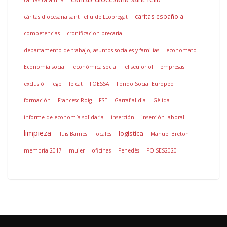
caritas cataluña
caritas española
cáritas diocesana sant Feliu de LLobregat
competencias
cronificacion precaria
departamento de trabajo, asuntos sociales y familias
economato
Economía social
económica social
eliseu oriol
empresas
exclusió
fegp
feicat
FOESSA
Fondo Social Europeo
formación
Francesc Roig
FSE
Garraf al dia
Gèlida
informe de economía solidaria
inserción
inserción laboral
limpieza
logística
lluis Barnes
locales
Manuel Breton
memoria 2017
mujer
oficinas
Penedès
POISES2020