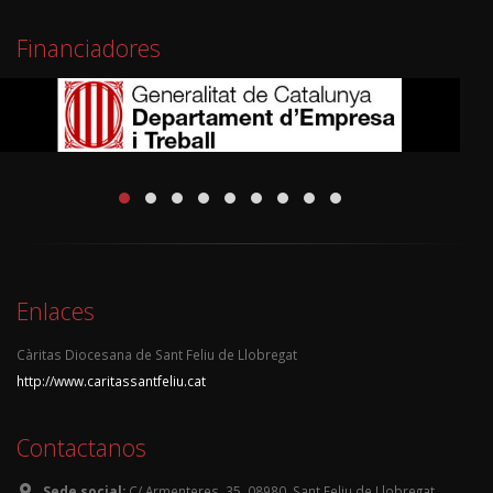
Financiadores
Enlaces
Càritas Diocesana de Sant Feliu de Llobregat
http://www.caritassantfeliu.cat
Contactanos
Sede social:
C/ Armenteres, 35, 08980, Sant Feliu de Llobregat