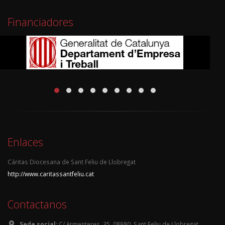
Financiadores
Enlaces
Càritas Diocesana de Sant Feliu de Llobregat
http://www.caritassantfeliu.cat
Contactanos
Sede social:
C/ Armenteres, 35, 08980, Sant Feliu de Llobregat