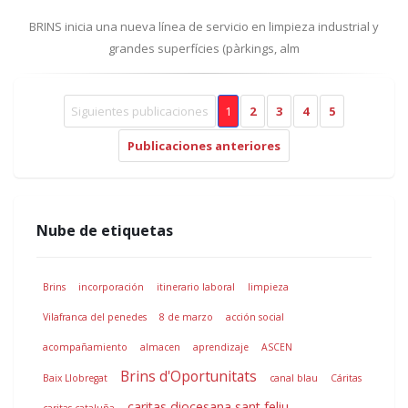
BRINS inicia una nueva línea de servicio en limpieza industrial y
grandes superfícies (pàrkings, alm
Siguientes publicaciones
1
2
3
4
5
Publicaciones anteriores
Nube de etiquetas
Brins
incorporación
itinerario laboral
limpieza
Vilafranca del penedes
8 de marzo
acción social
acompañamiento
almacen
aprendizaje
ASCEN
Brins d'Oportunitats
Baix Llobregat
canal blau
Cáritas
caritas diocesana sant feliu