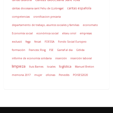
caritas cataluña
caritas española
cáritas diocesana sant Feliu de LLobregat
competencias
cronificacion precaria
departamento de trabajo, asuntos sociales y familias
economato
Economía social
económica social
eliseu oriol
empresas
exclusió
fegp
feicat
FOESSA
Fondo Social Europeo
formación
Francesc Roig
FSE
Garraf al dia
Gèlida
informe de economía solidaria
inserción
inserción laboral
limpieza
logística
lluis Barnes
locales
Manuel Breton
memoria 2017
mujer
oficinas
Penedès
POISES2020