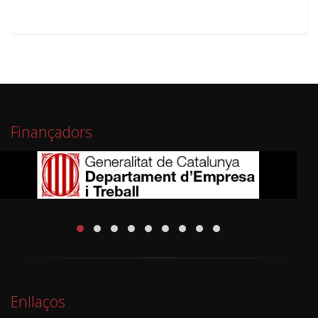
Finançadors
Enllaços