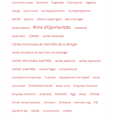
economía social
formació
furgoneta
Lluis barnes
logistica
neteja
acció social
acompañamiento
acompanyament
ASCEN
atencio
atencio a gent gran
Baix Llobregat
Brins d'Oportunitats
bretxa salarial
caixabank
Càritas
canal blau
caritas catalunya
Cáritas Diocesana de Sant Feliu de LLobregat
càritas diocesana de Sant Feliu de Llobregat
caritas diocesana sant feliu
càritas española
caritas espanyola
caritas sant feliu
Càritas Sitges
competències
cronificació precarietat
Cubelles
departament de treball
dona
Economia Social
economat
eliseu oriol
Empresa d'Inserció
exclusió
Empresa d'Inserció
empreses
fegp
feicat
FOESSA
Fondo Social Europeo
formacio
formació
Francesc roig
FSE
Garraf al dia
Gèlida
incorporació
inditex