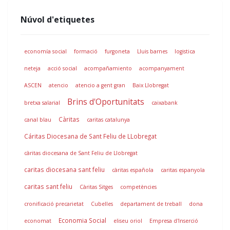
Núvol d'etiquetes
economía social
formació
furgoneta
Lluis barnes
logistica
neteja
acció social
acompañamiento
acompanyament
ASCEN
atencio
atencio a gent gran
Baix Llobregat
Brins d'Oportunitats
bretxa salarial
caixabank
Càritas
canal blau
caritas catalunya
Cáritas Diocesana de Sant Feliu de LLobregat
càritas diocesana de Sant Feliu de Llobregat
caritas diocesana sant feliu
càritas española
caritas espanyola
caritas sant feliu
Càritas Sitges
competències
cronificació precarietat
Cubelles
departament de treball
dona
Economia Social
economat
eliseu oriol
Empresa d'Inserció