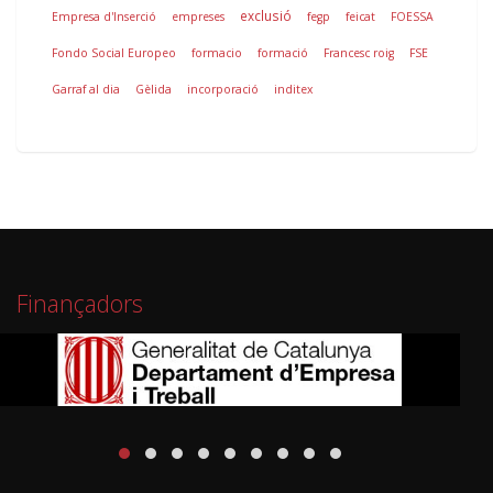
exclusió
Empresa d'Inserció
empreses
fegp
feicat
FOESSA
Fondo Social Europeo
formacio
formació
Francesc roig
FSE
Garraf al dia
Gèlida
incorporació
inditex
Finançadors