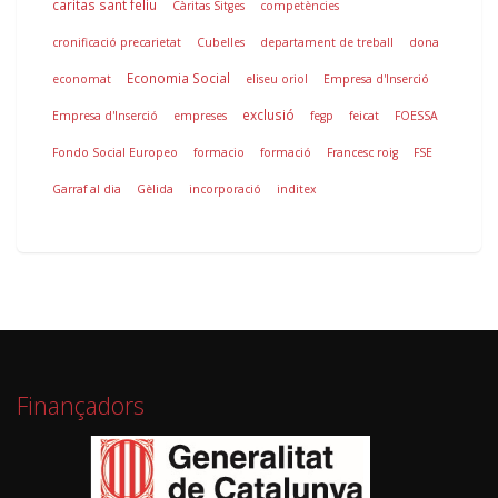
caritas sant feliu
Càritas Sitges
competències
cronificació precarietat
Cubelles
departament de treball
dona
Economia Social
economat
eliseu oriol
Empresa d'Inserció
exclusió
Empresa d'Inserció
empreses
fegp
feicat
FOESSA
Fondo Social Europeo
formacio
formació
Francesc roig
FSE
Garraf al dia
Gèlida
incorporació
inditex
Finançadors