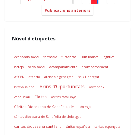
Publicacions anteriors
Núvol d'etiquetes
economía social
formació
furgoneta
Lluis barnes
logistica
neteja
acció social
acompañamiento
acompanyament
ASCEN
atencio
atencio a gent gran
Baix Llobregat
Brins d'Oportunitats
bretxa salarial
caixabank
Càritas
canal blau
caritas catalunya
Cáritas Diocesana de Sant Feliu de LLobregat
càritas diocesana de Sant Feliu de Llobregat
caritas diocesana sant feliu
càritas española
caritas espanyola