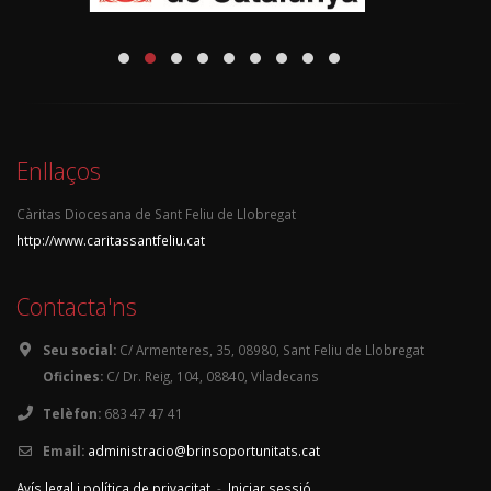
Enllaços
Càritas Diocesana de Sant Feliu de Llobregat
http://www.caritassantfeliu.cat
Contacta'ns
Seu social:
C/ Armenteres, 35, 08980, Sant Feliu de Llobregat
Oficines:
C/ Dr. Reig, 104, 08840, Viladecans
Telèfon:
683 47 47 41
Email:
administracio@brinsoportunitats.cat
Avís legal i política de privacitat
-
Iniciar sessió