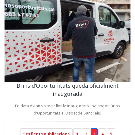
Brins d’Oportunitats queda oficialment
inaugurada
En data d'ahir va tenir lloc la inauguració i balanç de Brins
d'Oportunitats al Bisbat de Sant Feliu
Següents publicacions
1
2
3
4
5