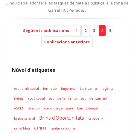
El nou treballador farà les tasques de neteja i logística, a la zona de
Garraf i Alt Penedès.
Següents publicacions
1
2
3
4
5
Publicacions anteriors
Núvol d'etiquetes
economía social
formació
furgoneta
Lluis barnes
logistica
neteja
acció social
acompañamiento
acompanyament
ASCEN
atencio
atencio a gent gran
Baix Llobregat
Brins d'Oportunitats
bretxa salarial
caixabank
Càritas
canal blau
caritas catalunya