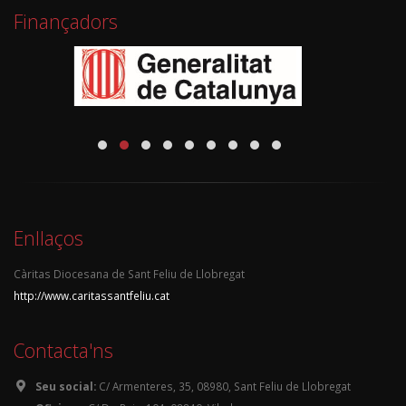
Finançadors
Enllaços
Càritas Diocesana de Sant Feliu de Llobregat
http://www.caritassantfeliu.cat
Contacta'ns
Seu social:
C/ Armenteres, 35, 08980, Sant Feliu de Llobregat