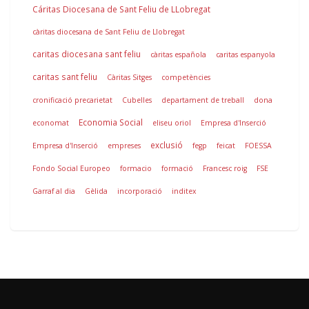
Cáritas Diocesana de Sant Feliu de LLobregat
càritas diocesana de Sant Feliu de Llobregat
caritas diocesana sant feliu
càritas española
caritas espanyola
caritas sant feliu
Càritas Sitges
competències
cronificació precarietat
Cubelles
departament de treball
dona
Economia Social
economat
eliseu oriol
Empresa d'Inserció
exclusió
Empresa d'Inserció
empreses
fegp
feicat
FOESSA
Fondo Social Europeo
formacio
formació
Francesc roig
FSE
Garraf al dia
Gèlida
incorporació
inditex