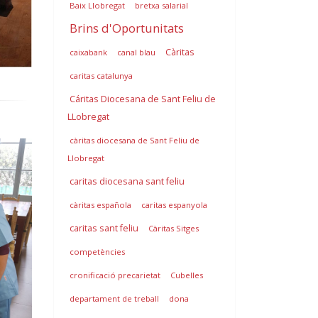
Baix Llobregat
bretxa salarial
Brins d'Oportunitats
Càritas
caixabank
canal blau
caritas catalunya
Cáritas Diocesana de Sant Feliu de
LLobregat
càritas diocesana de Sant Feliu de
Llobregat
caritas diocesana sant feliu
càritas española
caritas espanyola
caritas sant feliu
Càritas Sitges
competències
cronificació precarietat
Cubelles
departament de treball
dona