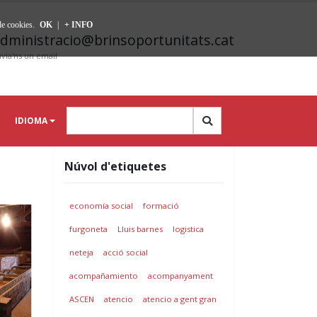
 de cookies.
OK
|
+ INFO
dministracio@brinsoportunitats.cat
via'ns un email
IDIOMA
Núvol d'etiquetes
economía social
formació
furgoneta
Lluis barnes
logistica
neteja
acció social
acompañamiento
acompanyament
ASCEN
atencio
atencio a gent gran