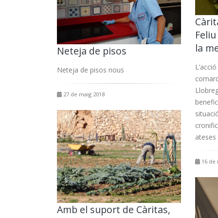
Càri
Feli
la m
Neteja de pisos
L’acció
Neteja de pisos nous
comarqu
Llobreg
27 de maig 2018
benefic
situaci
cronifi
ateses 
16 de 
Amb el suport de Càritas,