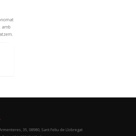
economat
s, amb
gatzem.
s
Armenteres, 35, 08980, Sant Feliu de Llobregat