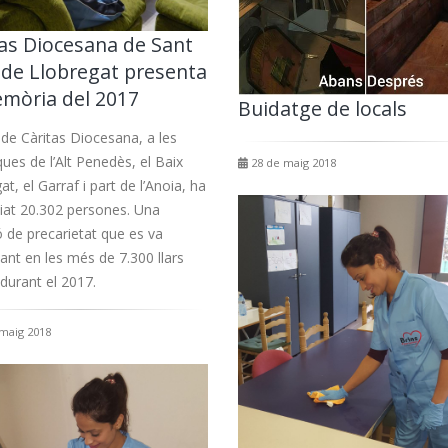
tas Diocesana de Sant
u de Llobregat presenta
emòria del 2017
Buidatge de locals
 de Càritas Diocesana, a les
es de l’Alt Penedès, el Baix
28 de maig 2018
at, el Garraf i part de l’Anoia, ha
iat 20.302 persones. Una
ó de precarietat que es va
cant en les més de 7.300 llars
durant el 2017.
maig 2018