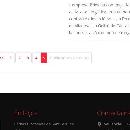
L’empresa Brins ha començat la
activitat de logística amb un nou
contracte d’inserció social a l’
de Vilanova i la Geltrú de Càrita
la contractació d’un peó de ma
ns
1
2
3
4
5
Publicacions anteriors
Enllaços
Contacta'n
Càritas Diocesana de Sant Feliu de
Seu social:
C/ 