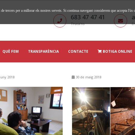
 de tercers per a millorar els nostres serveis. Si continua navegant considerem que accepta l'ús
683 47 47 41
a
Truca'ns
En
QUÈ FEM
TRANSPARÈNCIA
CONTACTE
BOTIGA ONLINE
juny 2018
30 de maig 2018