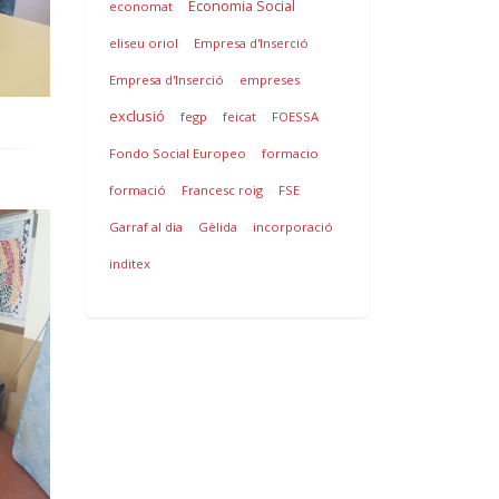
Economia Social
economat
eliseu oriol
Empresa d'Inserció
Empresa d'Inserció
empreses
exclusió
fegp
feicat
FOESSA
Fondo Social Europeo
formacio
formació
Francesc roig
FSE
Garraf al dia
Gèlida
incorporació
inditex