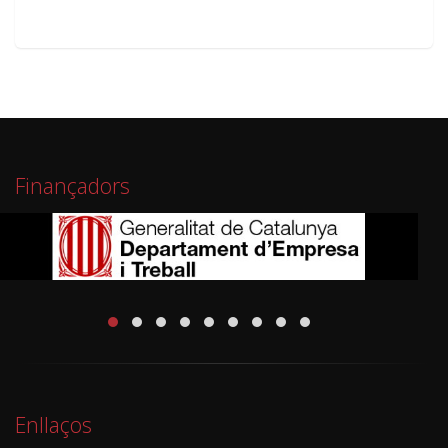
Finançadors
Enllaços