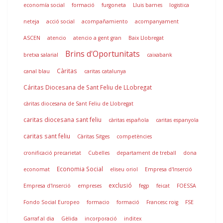
economía social
formació
furgoneta
Lluis barnes
logistica
neteja
acció social
acompañamiento
acompanyament
ASCEN
atencio
atencio a gent gran
Baix Llobregat
Brins d'Oportunitats
bretxa salarial
caixabank
Càritas
canal blau
caritas catalunya
Cáritas Diocesana de Sant Feliu de LLobregat
càritas diocesana de Sant Feliu de Llobregat
caritas diocesana sant feliu
càritas española
caritas espanyola
caritas sant feliu
Càritas Sitges
competències
cronificació precarietat
Cubelles
departament de treball
dona
Economia Social
economat
eliseu oriol
Empresa d'Inserció
exclusió
Empresa d'Inserció
empreses
fegp
feicat
FOESSA
Fondo Social Europeo
formacio
formació
Francesc roig
FSE
Garraf al dia
Gèlida
incorporació
inditex