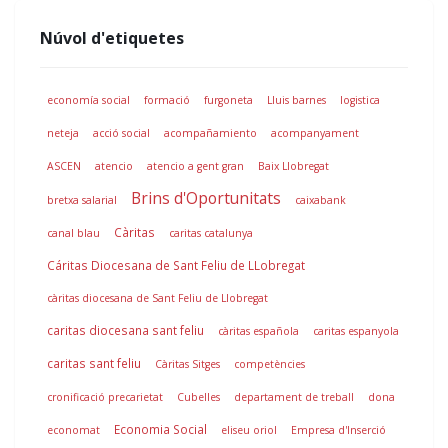
Núvol d'etiquetes
economía social
formació
furgoneta
Lluis barnes
logistica
neteja
acció social
acompañamiento
acompanyament
ASCEN
atencio
atencio a gent gran
Baix Llobregat
Brins d'Oportunitats
bretxa salarial
caixabank
Càritas
canal blau
caritas catalunya
Cáritas Diocesana de Sant Feliu de LLobregat
càritas diocesana de Sant Feliu de Llobregat
caritas diocesana sant feliu
càritas española
caritas espanyola
caritas sant feliu
Càritas Sitges
competències
cronificació precarietat
Cubelles
departament de treball
dona
Economia Social
economat
eliseu oriol
Empresa d'Inserció