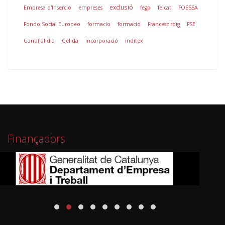
exclusió
Empresa d'Inserció
empreses
fegp
feicat
FOESSA
Fondo Social Europeo
formacio
formació
Francesc roig
FSE
Garraf al dia
Gèlida
incorporació
inditex
Finançadors