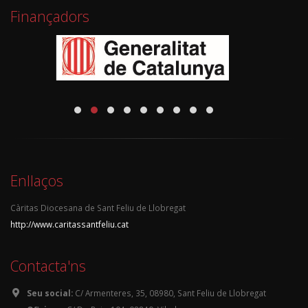
Finançadors
Enllaços
Càritas Diocesana de Sant Feliu de Llobregat
http://www.caritassantfeliu.cat
Contacta'ns
Seu social:
C/ Armenteres, 35, 08980, Sant Feliu de Llobregat