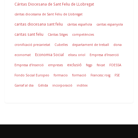
Cáritas Diocesana de Sant Feliu de LLobregat
càritas diocesana de Sant Feliu de Llobregat
caritas diocesana sant feliu
càritas española
caritas espanyola
caritas sant feliu
Càritas Sitges
competències
cronificació precarietat
Cubelles
departament de treball
dona
Economia Social
economat
eliseu oriol
Empresa d'Inserció
exclusió
Empresa d'Inserció
empreses
fegp
feicat
FOESSA
Fondo Social Europeo
formacio
formació
Francesc roig
FSE
Garraf al dia
Gèlida
incorporació
inditex