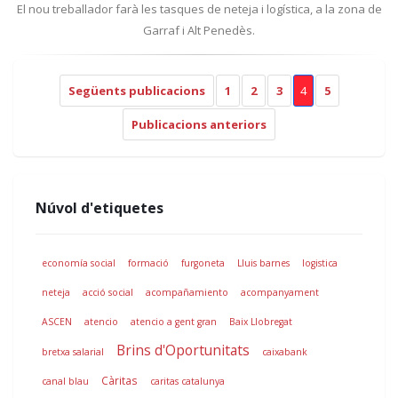
El nou treballador farà les tasques de neteja i logística, a la zona de
Garraf i Alt Penedès.
Següents publicacions
1
2
3
4
5
Publicacions anteriors
Núvol d'etiquetes
economía social
formació
furgoneta
Lluis barnes
logistica
neteja
acció social
acompañamiento
acompanyament
ASCEN
atencio
atencio a gent gran
Baix Llobregat
Brins d'Oportunitats
bretxa salarial
caixabank
Càritas
canal blau
caritas catalunya