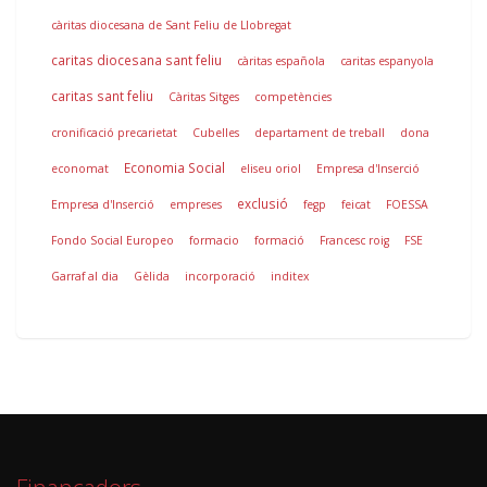
càritas diocesana de Sant Feliu de Llobregat
caritas diocesana sant feliu
càritas española
caritas espanyola
caritas sant feliu
Càritas Sitges
competències
cronificació precarietat
Cubelles
departament de treball
dona
Economia Social
economat
eliseu oriol
Empresa d'Inserció
exclusió
Empresa d'Inserció
empreses
fegp
feicat
FOESSA
Fondo Social Europeo
formacio
formació
Francesc roig
FSE
Garraf al dia
Gèlida
incorporació
inditex