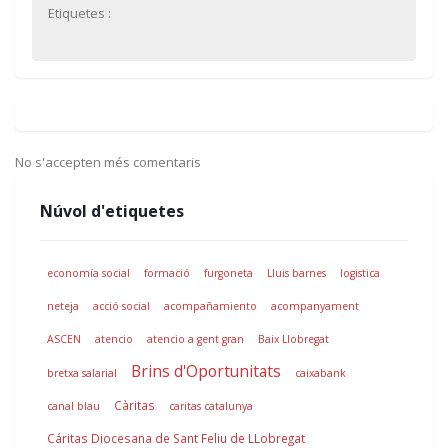
Etiquetes :
No s'accepten més comentaris
Núvol d'etiquetes
economía social
formació
furgoneta
Lluis barnes
logistica
neteja
acció social
acompañamiento
acompanyament
ASCEN
atencio
atencio a gent gran
Baix Llobregat
Brins d'Oportunitats
bretxa salarial
caixabank
Càritas
canal blau
caritas catalunya
Cáritas Diocesana de Sant Feliu de LLobregat