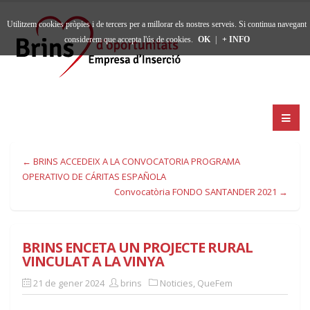
Utilitzem cookies pròpies i de tercers per a millorar els nostres serveis. Si continua navegant
considerem que accepta l'ús de cookies.
OK
|
+ INFO
← BRINS ACCEDEIX A LA CONVOCATORIA PROGRAMA
OPERATIVO DE CÁRITAS ESPAÑOLA
Convocatòria FONDO SANTANDER 2021 →
BRINS ENCETA UN PROJECTE RURAL
VINCULAT A LA VINYA
21 de gener 2024
brins
Noticies
,
QueFem