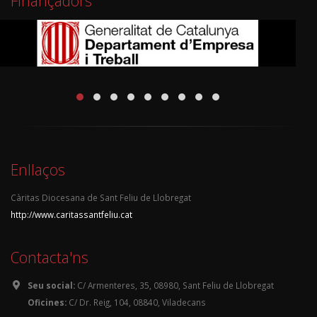
Finançadors
Enllaços
Càritas Diocesana de Sant Feliu de Llobregat
http://www.caritassantfeliu.cat
Contacta'ns
Seu social:
C/ Armenteres, 35, 08980, Sant Feliu de Llobregat
Oficines:
C/ Dr. Reig, 104, 08840, Viladecans